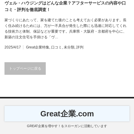
ヴェル・ハウジングはどんな企業？アフターサービスの内容や口
コミ・評判を徹底調査！
家づくりにあたって、家を建てた後のことも考えておく必要があります。長
く住み続けるためには、万が一不具合が発生した際にも迅速に対応してくれ
る技術力と体制、保証などが重要です。兵庫県・大阪府・京都府を中心に、
新築の注文住宅を手掛ける「ヴ…
2025/4/17
Great企業特集
,
口コミ
,
未分類
,
評判
トップページに戻る
Great企業.com
GREAT企業を増やす！をスローガンに活動しています