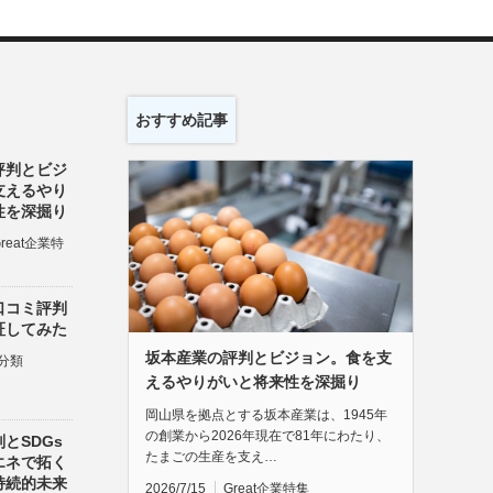
おすすめ記事
評判とビジ
支えるやり
性を深掘り
Great企業特
口コミ評判
証してみた
坂本産業の評判とビジョン。食を支
分類
えるやりがいと将来性を深掘り
岡山県を拠点とする坂本産業は、1945年
の創業から2026年現在で81年にわたり、
とSDGs
たまごの生産を支え…
エネで拓く
持続的未来
2026/7/15
Great企業特集