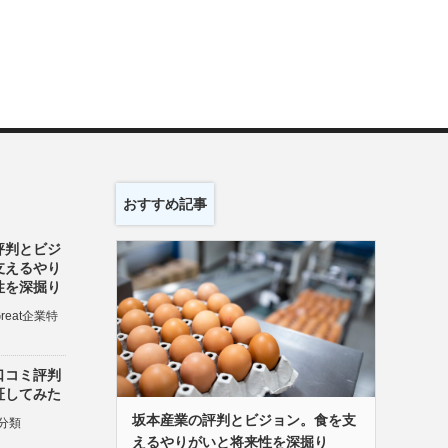
おすすめ記事
評判とビジ
支えるやり
性を深掘り
Great企業特
口コミ評判
証してみた
坂本産業の評判とビジョン。食を支
分類
えるやりがいと将来性を深掘り