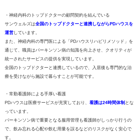
・神経内科のトップドクターの顧問契約を結んでいる
サンウェルズは
全国のトップドクターと連携しながらPDハウスを
運営
しています。
また、神経内科の専門医による「PDハウスリハビリメソッド」を
通じて、職員はパーキンソン病の知識を向上させ、クオリティが
統一されたサービスの提供を実現しています。
全国のトップドクターと連携しているので、入居後も専門的な治
療を受けながら施設で暮らすことが可能です。
・常勤看護師による手厚い看護
PDハウスは医療サービスが充実しており、
看護は24時間体制
とな
っています。
パーキンソン病で重要となる服用管理も看護師がしっかり行うの
で、飲み忘れる心配や飲む用量を誤るなどのリスクがなく安心で
す。