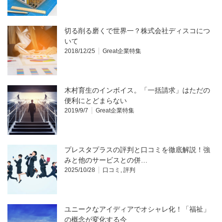
切る削る磨くで世界一？株式会社ディスコにつ
いて
2018/12/25
Great企業特集
木村育生のインボイス。「一括請求」はただの
便利にとどまらない
2019/9/7
Great企業特集
プレスタプラスの評判と口コミを徹底解説！強
みと他のサービスとの併…
2025/10/28
口コミ
,
評判
ユニークなアイディアでオシャレ化！「福祉」
の概念が変化する今