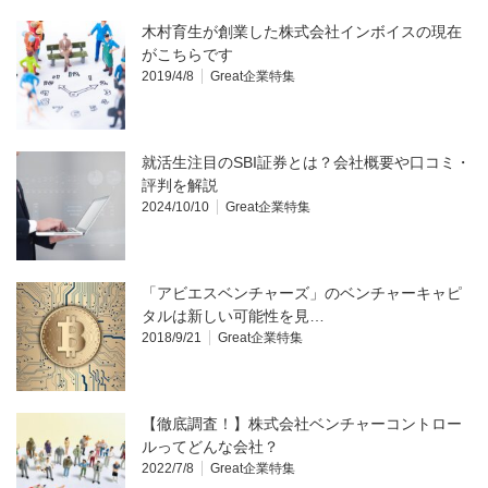
木村育生が創業した株式会社インボイスの現在
がこちらです
2019/4/8
Great企業特集
就活生注目のSBI証券とは？会社概要や口コミ・
評判を解説
2024/10/10
Great企業特集
「アビエスベンチャーズ」のベンチャーキャピ
タルは新しい可能性を見…
2018/9/21
Great企業特集
【徹底調査！】株式会社ベンチャーコントロー
ルってどんな会社？
2022/7/8
Great企業特集