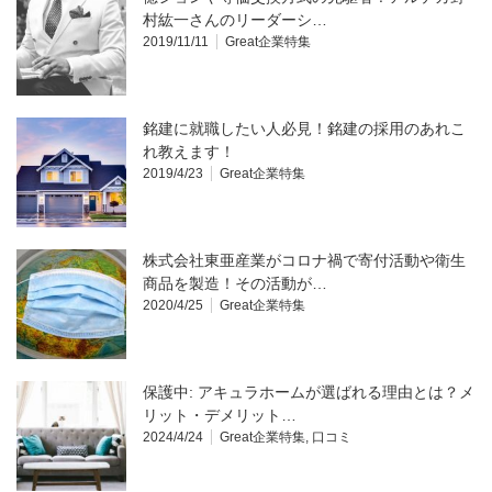
村紘一さんのリーダーシ…
2019/11/11
Great企業特集
銘建に就職したい人必見！銘建の採用のあれこ
れ教えます！
2019/4/23
Great企業特集
株式会社東亜産業がコロナ禍で寄付活動や衛生
商品を製造！その活動が…
2020/4/25
Great企業特集
保護中: アキュラホームが選ばれる理由とは？メ
リット・デメリット…
2024/4/24
Great企業特集
,
口コミ