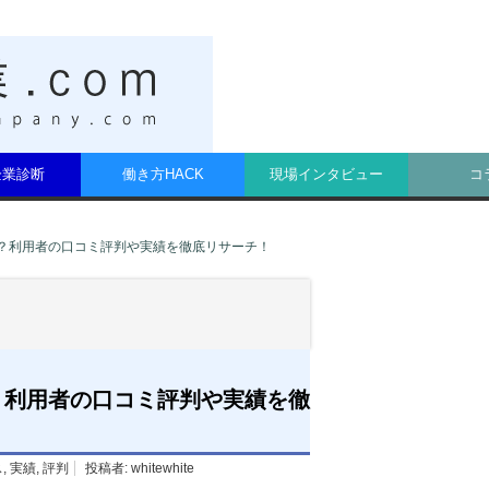
t企業診断
働き方HACK
現場インタビュー
コ
？利用者の口コミ評判や実績を徹底リサーチ！
？利用者の口コミ評判や実績を徹
ス
,
実績
,
評判
投稿者:
whitewhite