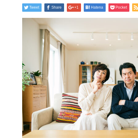
Tweet
Share
+1
Hatena
Pocket