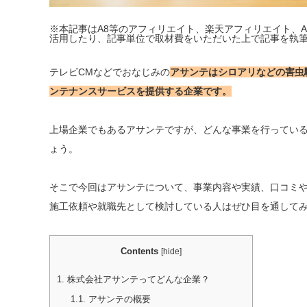
※本記事はA8等のアフィリエイト、楽天アフィリエイト、A
活用したり、記事単位で取材費をいただいた上で記事を執
テレビCMなどでおなじみの
アサンテはシロアリなどの害虫
ンテナンスサービスを提供する企業です。
上場企業でもあるアサンテですが、どんな事業を行ってい
ょう。
そこで今回はアサンテについて、事業内容や実績、口コミ
施工依頼や就職先として検討している人はぜひ目を通して
Contents
[
hide
]
1.
株式会社アサンテってどんな企業？
1.1.
アサンテの概要