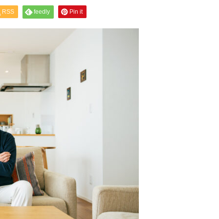
RSS
feedly
Pin it