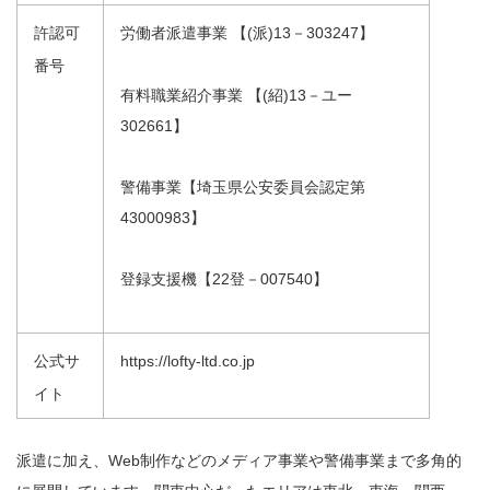
許認可
労働者派遣事業 【(派)13－303247】
番号
有料職業紹介事業 【(紹)13－ユー
302661】
警備事業【埼玉県公安委員会認定第
43000983】
登録支援機【22登－007540】
公式サ
https://lofty-ltd.co.jp
イト
派遣に加え、Web制作などのメディア事業や警備事業まで多角的