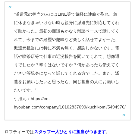
“派遣元の担当の人にはLINE等で気軽に連絡が取れ、急
に休まなきゃいけない時も親身に派遣先に対応してくれ
て助かった。最初の面談もかなり雑談ベースで話してく
れて、今までの経歴や趣味など楽しく話せてよかった。
派遣元担当には特に不満も無く、感謝しかないです。電
話や喫茶店等で仕事の近況報告を聞いてくれて、想像通
りでしたか？辛くはないですか？何かあったら伝えてく
ださい等親身になって話してくれる方でした。また、派
遣をお願いしたいと思ったら、同じ担当の人にお願いし
たいです。”
引用元：
https://en-
hyouban.com/company/10102837099/kuchikomi/5494976/
ロフティーでは
スタッフ一人ひとりに担当がつきます
。