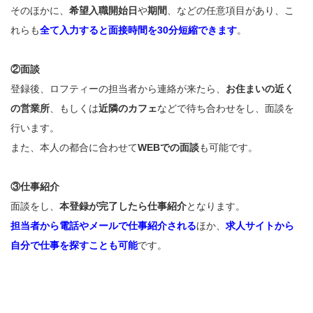
そのほかに、
希望入職開始日
や
期間
、などの任意項目があり、こ
れらも
全て入力すると面接時間を30分短縮できます
。
②面談
登録後、ロフティーの担当者から連絡が来たら、
お住まいの近く
の営業所
、もしくは
近隣のカフェ
などで待ち合わせをし、面談を
行います。
また、本人の都合に合わせて
WEBでの面談
も可能です。
③仕事紹介
面談をし、
本登録が完了したら仕事紹介
となります。
担当者から電話やメールで仕事紹介される
ほか、
求人サイトから
自分で仕事を探すことも可能
です。