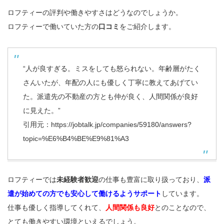
ロフティーの評判や働きやすさはどうなのでしょうか。
ロフティーで働いていた方の
口コミ
をご紹介します。
“人が良すぎる。ミスをしても怒られない。年齢層がたく
さんいたが、年配の人にも優しく丁寧に教えてあげてい
た。派遣先の不動産の方とも仲が良く、人間関係が良好
に見えた。”
引用元：
https://jobtalk.jp/companies/59180/answers?
topic=%E6%B4%BE%E9%81%A3
ロフティーでは
未経験者歓迎
の仕事も豊富に取り扱っており、
派
遣が始めての方でも安心して働けるようサポート
しています。
仕事も優しく指導してくれて、
人間関係も良好
とのことなので、
とても働きやすい環境といえるでしょう。