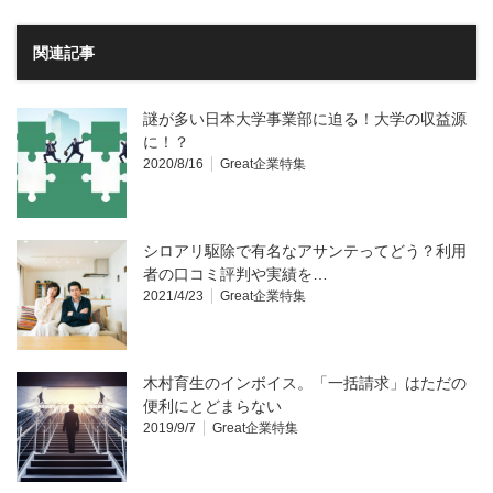
関連記事
謎が多い日本大学事業部に迫る！大学の収益源
に！？
2020/8/16
Great企業特集
シロアリ駆除で有名なアサンテってどう？利用
者の口コミ評判や実績を…
2021/4/23
Great企業特集
木村育生のインボイス。「一括請求」はただの
便利にとどまらない
2019/9/7
Great企業特集