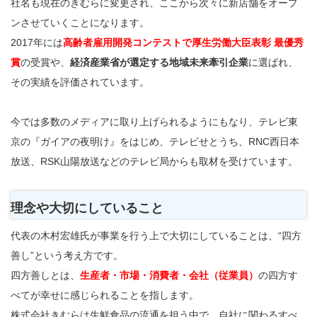
社名も現在のきむらに変更され、ここから次々に新店舗をオープ
ンさせていくことになります。
2017年には
高齢者雇用開発コンテストで厚生労働大臣表彰 最優秀
賞
の受賞や、
経済産業省が選定する地域未来牽引企業
に選ばれ、
その実績を評価されています。
今では多数のメディアに取り上げられるようにもなり、テレビ東
京の『ガイアの夜明け』をはじめ、テレビせとうち、RNC西日本
放送、RSK山陽放送などのテレビ局からも取材を受けています。
理念や大切にしていること
代表の木村宏雄氏が事業を行う上で大切にしていることは、“四方
善し”という考え方です。
四方善しとは、
生産者・市場・消費者・会社（従業員）
の四方す
べてが幸せに感じられることを指します。
株式会社きむらは生鮮食品の流通を担う中で、自社に関わるすべ