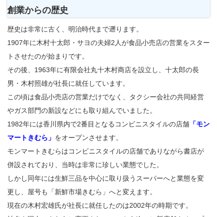
創業からの歴史
歴史は非常に古く、明治時代まで遡ります。
1907年に木村十太郎・サヨの夫婦2人が食品小売店の営業をスター
トさせたのが始まりです。
その後、1963年に有限会社丸十木村商店を設立し、十太郎の長
男・木村照雄が社長に就任しています。
この頃は食品小売店の営業だけでなく、タクシー会社の共同経営
やガス部門の新設などにも取り組んでいました。
1982年には香川県内で2番目となるコンビニスタイルの店舗
「モン
マートきむら」
をオープンさせます。
モンマートきむらはコンビニスタイルの店舗でありながら書店が
併設されており、当時は非常に珍しい業態でした。
しかし同年には生鮮三品を中心に取り扱うスーパーへと業態を変
更し、屋号も「新鮮市場きむら」へと変えます。
現在の木村宏雄氏が社長に就任したのは2002年の時期です。