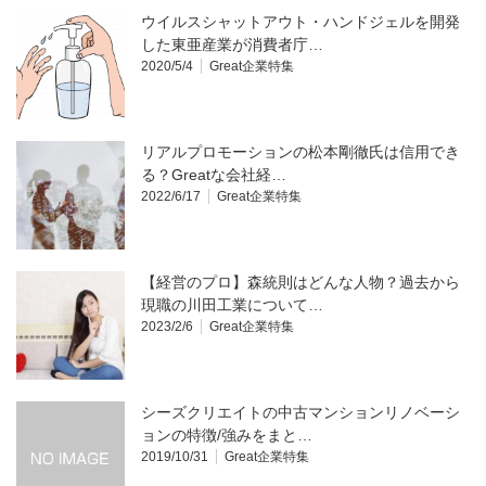
ウイルスシャットアウト・ハンドジェルを開発
した東亜産業が消費者庁…
2020/5/4
Great企業特集
リアルプロモーションの松本剛徹氏は信用でき
る？Greatな会社経…
2022/6/17
Great企業特集
【経営のプロ】森統則はどんな人物？過去から
現職の川田工業について…
2023/2/6
Great企業特集
シーズクリエイトの中古マンションリノベーシ
ョンの特徴/強みをまと…
2019/10/31
Great企業特集