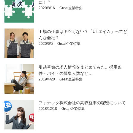
に！？
2020/8/16
Great企業特集
工場の仕事はキツくない？「UTエイム」ってど
んな会社？
2020/6/5
Great企業特集
引越革命の求人情報をまとめてみた。採用条
件・バイトの募集人数など…
2019/4/20
Great企業特集
ファナック株式会社の高収益率の秘密について
2018/12/18
Great企業特集