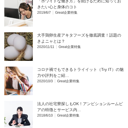
「ホワイトな働き方」を続けるために知ってお
きたい心と身体のコト
2019/6/7
Great企業特集
大手鶏卵生産アキタフーズを徹底調査！話題の
きよニャとは？
2020/11/11
Great企業特集
コロナ禍でもできるトライイット（Try IT）の魅
力や評判をご紹…
2020/10/3
Great企業特集
法人の社宅寮探しもOK！アンビションルームピ
アの特徴とサービス内…
2018/6/10
Great企業特集