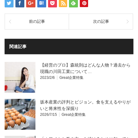
前の記事
次の記事
関連記事
【経営のプロ】森統則はどんな人物？過去から
現職の川田工業について…
2023/2/6
Great企業特集
坂本産業の評判とビジョン。食を支えるやりが
いと将来性を深掘り
2026/7/15
Great企業特集