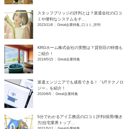
スタッフブリッジの評判とは？派遣会社の口コ
ミや便利なシステムをチ…
2023/11/6
Great企業特集
,
口コミ
,
評判
KRGホーム株式会社の実態は？貸別荘の特徴も
ご紹介！
2019/5/15
Great企業特集
派遣エンジニアでも成長できる！「UTテクノロ
ジー」を紹介！
2020/6/5
Great企業特集
5分でわかるアイ工務店の口コミ評判/採用/働き
方|住宅業界トップ…
2021/5/12
Great企業特集