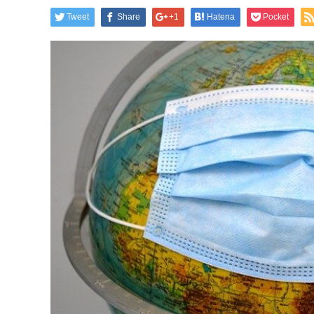
Tweet
Share
+1
Hatena
Pocket