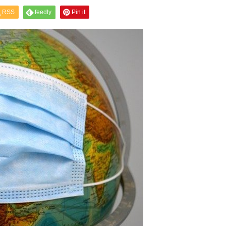
RSS
feedly
Pin it