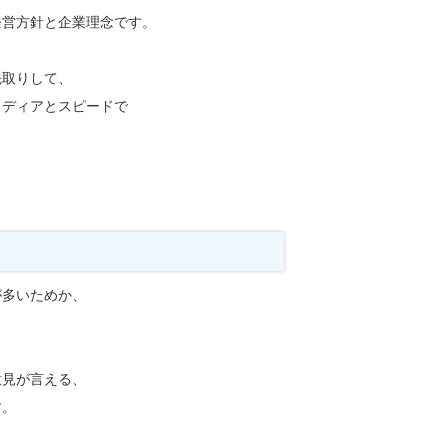
経営方針と企業理念です。
先取りして、
イディアとスピードで
が多いためか、
意見が言える、
す。