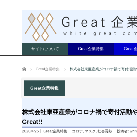
サイトについて
Great企業特集
Grea
ホーム
Great企業特集
株式会社東亜産業がコロナ禍で寄付活動や衛
Great企業特集
株式会社東亜産業がコロナ禍で寄付活動
Great!!
2020/4/25
Great企業特集
コロナ
,
マスク
,
社会貢献
投稿者:
whit