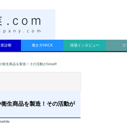
t企業診断
働き方HACK
現場インタビュー
コ
生商品を製造！その活動がGreat!!
や衛生商品を製造！その活動が
ewhite