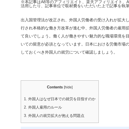
※本記事はA8等のアフィリエイト、楽天アフィリエイト、A
活用したり、記事単位で取材費をいただいた上で記事を執
出入国管理法が改正され、外国人労働者の受け入れが拡大
行され本格的な働き方改革が進む中、外国人労働者の雇用
て良いでしょう。働く人が働きやすい魅力的な職場環境を
いての留意が必須となっています。日本における労働市場
しておくべき外国人の就労について確認しましょう。
Contents
[
hide
]
1.
外国人はなぜ日本での就労を目指すのか
2.
外国人雇用のルール
3.
外国人の就労拡大が抱える問題点