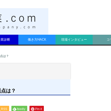
t企業診断
働き方HACK
現場インタビュー
コ
点は？
題点は？
RSS
feedly
Pin it