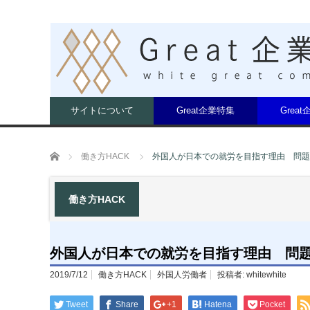
サイトについて
Great企業特集
Grea
ホーム
働き方HACK
外国人が日本での就労を目指す理由 問題
働き方HACK
外国人が日本での就労を目指す理由 問
2019/7/12
働き方HACK
外国人労働者
投稿者:
whitewhite
Tweet
Share
+1
Hatena
Pocket